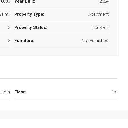
€800
Year Built:
2024
81 m²
Property Type:
Apartment
2
Property Status:
For Rent
2
Furniture:
Not Furnished
4 sqm
Floor:
1st