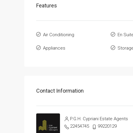
Features
Air Conditioning
En Suit
Appliances
Storag
Contact Information
P.G.H. Cypriani Estate Agents
22454745
99220129