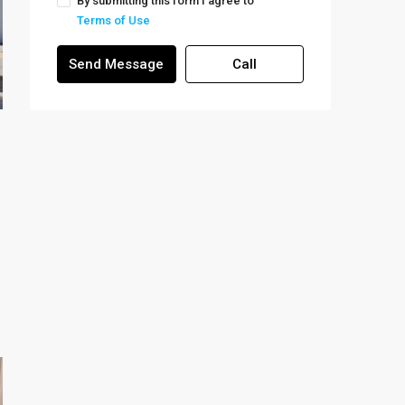
By submitting this form I agree to
Terms of Use
Send Message
Call