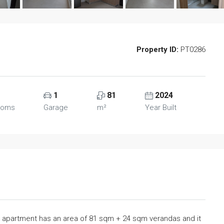
Property ID:
PT0286
1
81
2024
ooms
Garage
m²
Year Built
e apartment has an area of 81 sqm + 24 sqm verandas and it