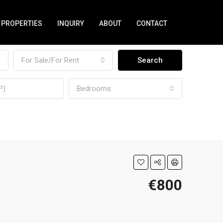
PROPERTIES
INQUIRY
ABOUT
CONTACT
For Sale/For Rent
Search
Bedrooms
€800