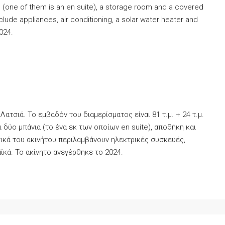
ms (one of them is an en suite), a storage room and a covered
clude appliances, air conditioning, a solar water heater and
024.
ατσιά. Το εμβαδόν του διαμερίσματος είναι 81 τ.μ. + 24 τ.μ.
 δύο μπάνια (το ένα εκ των οποίων en suite), αποθήκη και
κά του ακινήτου περιλαμβάνουν ηλεκτρικές συσκευές,
κά. Το ακίνητο ανεγέρθηκε το 2024.