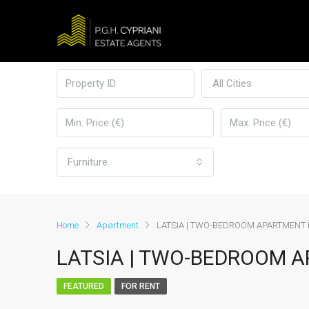
All Cities
Furniture
Home
Apartment
LATSIA | TWO-BEDROOM APARTMENT 
LATSIA | TWO-BEDROOM 
FEATURED
FOR RENT