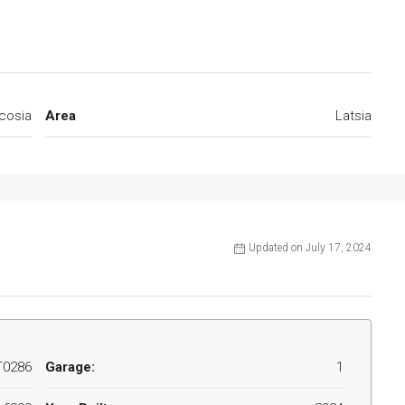
cosia
Area
Latsia
Updated on July 17, 2024
T0286
Garage:
1