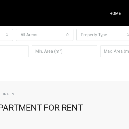
HOME
All Areas
Property Type
FOR RENT
APARTMENT FOR RENT